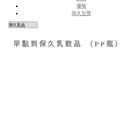
優格
保久豆漿
早點到保久乳飲品 （PP瓶）