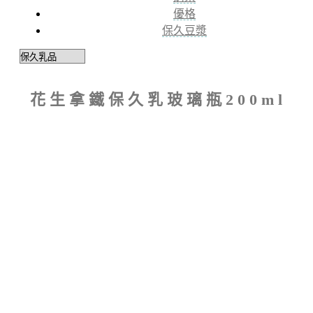
優格
保久豆漿
花生拿鐵保久乳玻璃瓶200ml